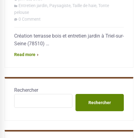
Entretien jardin
,
Paysagiste
,
Taille de haie
,
Tonte
pelouse
0 Comment
Création terrasse bois et entretien jardin à Triel-sur-
Seine (78510) …
Read more
Rechercher
Rechercher